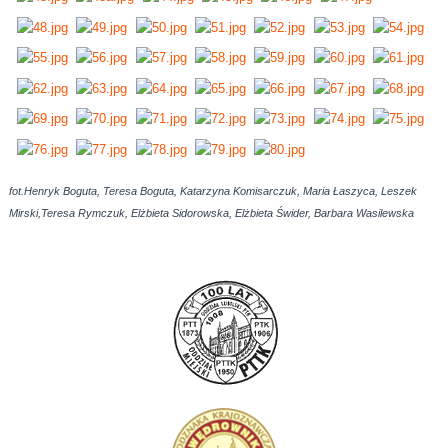
fot.Henryk Boguta, Teresa Boguta, Katarzyna Komisarczuk, Maria Łaszyca, Leszek
Mirski,Teresa Rymczuk, Elżbieta Sidorowska, Elżbieta Świder, Barbara Wasilewska
AdmirorGallery 5.0.0
, author/s
Vasiljevski
&
Kekeljevic
.