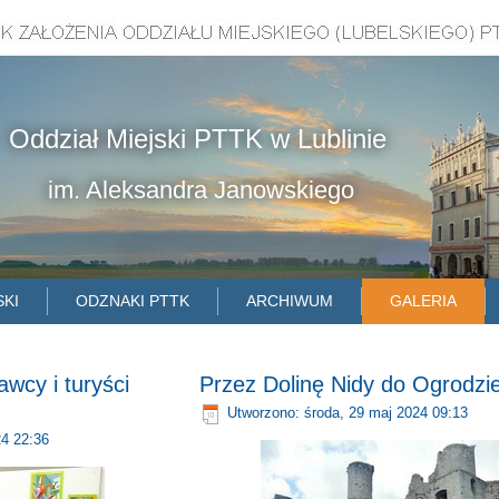
Oddział Miejski PTTK w Lublinie
im. Aleksandra Janowskiego
SKI
ODZNAKI PTTK
ARCHIWUM
GALERIA
wcy i turyści
Przez Dolinę Nidy do Ogrodzi
Utworzono: środa, 29 maj 2024 09:13
24 22:36