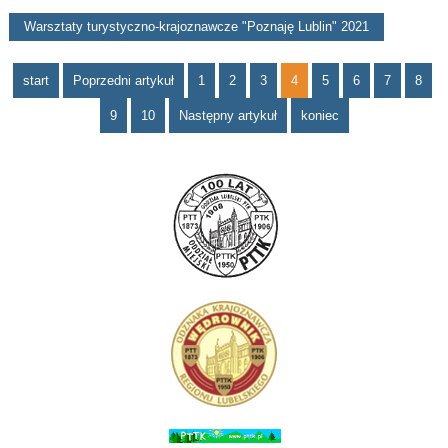
Warsztaty turystyczno-krajoznawcze "Poznaję Lublin" 2021
start
Poprzedni artykuł
1
2
3
4
5
6
7
8
9
10
Następny artykuł
koniec