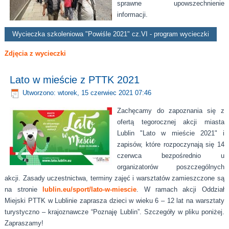
sprawne upowszechnienie
informacji.
Wycieczka szkoleniowa "Powiśle 2021" cz.VI - program wycieczki
Zdjęcia z wycieczki
Lato w mieście z PTTK 2021
Utworzono: wtorek, 15 czerwiec 2021 07:46
Zachęcamy do zapoznania się z
ofertą tegorocznej akcji miasta
Lublin "Lato w mieście 2021" i
zapisów, które rozpoczynają się 14
czerwca bezpośrednio u
organizatorów poszczególnych
akcji. Zasady uczestnictwa, terminy zajęć i warsztatów zamieszczone są
na stronie
lublin.eu/sport/lato-w-miescie
. W ramach akcji Oddział
Miejski PTTK w Lublinie zaprasza dzieci w wieku 6 – 12 lat na warsztaty
turystyczno – krajoznawcze “Poznaję Lublin”. Szczegóły w pliku poniżej.
Zapraszamy!