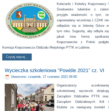
Koleżanki i Koledzy Krajoznawcy !
Środowisko lubelskie z żalem
przyjęło wiadomość o tym, że
zapowiadany wcześniej L CZAK nie
odbędzie się w Jeleniej Górze w
tym roku. Sugestię, aby odbyła się
jakaś inna forma spotkania
Krajoznawców z Polski podjęła
Komisja Krajoznawcza Oddziału Miejskiego PTTK w Lublinie.
Czytaj więcej...
Wycieczka szkoleniowa "Powiśle 2021" cz. VI
Utworzono: czwartek, 17 czerwiec 2021 09:00
Organizatorzy oczekiwanej
szkoleniowej wycieczki dziękują
Zarządom Oddziałów PTTK oraz
Zarządom Oddziałowych Kół i
Klubów za nawiązany kontakt i