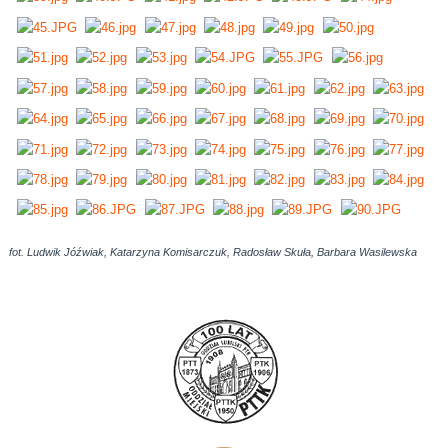
fot. Ludwik Jóźwiak, Katarzyna Komisarczuk, Radosław Skuła, Barbara Wasilewska
AdmirorGallery 5.0.0
, author/s
Vasiljevski
&
Kekeljevic
.