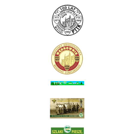
AdmirorGallery 5.0.0
, author/s
Vasiljevski
&
Kekeljevic
.