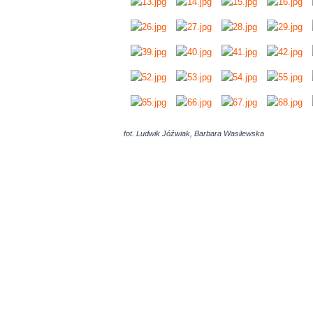
fot. Ludwik Jóźwiak, Barbara Wasilewska
AdmirorGallery 5.0.0
, author/s
Vasiljevski
&
Kekeljevic
.