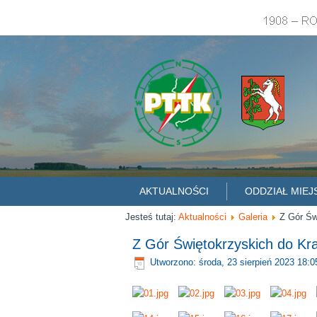
AKTUALNOŚCI
ODDZIAŁ MIEJ
Jesteś tutaj:
Aktualności
Galeria
Z Gór Św
Z Gór Świętokrzyskich do K
Utworzono: środa, 23 sierpień 2023 18:0