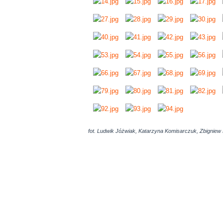
fot. Ludwik Jóżwiak, Katarzyna Komisarczuk, Zbigniew
AdmirorGallery 5.0.0
, author/s
Vasiljevski
&
Kekeljevic
.