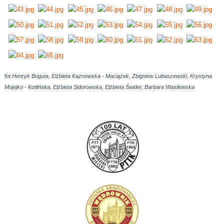
fot.Henryk Boguta, Elżbieta Kaznowska - Maciążek, Zbigniew Lubaszewski, Krystyna
Mojejko - Kotlińska, Elżbieta Sidorowska, Elżbieta Świder, Barbara Wasilewska
AdmirorGallery 5.0.0
, author/s
Vasiljevski
&
Kekeljevic
.