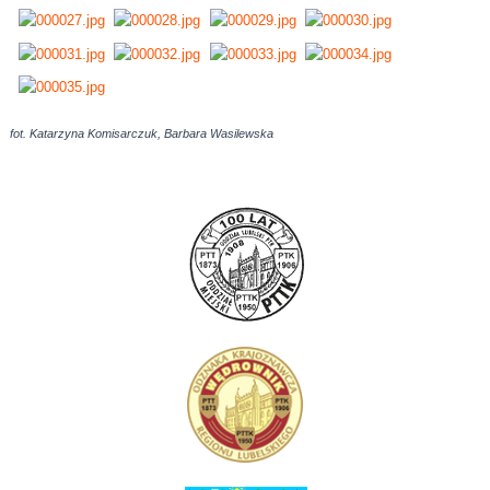
fot. Katarzyna Komisarczuk, Barbara Wasilewska
AdmirorGallery 5.0.0
, author/s
Vasiljevski
&
Kekeljevic
.