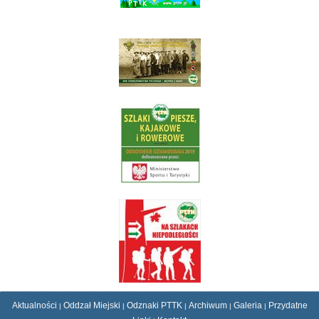
Aktualności
Oddzał Miejski
Odznaki PTTK
Archiwum
Galeria
Przydatne
|
|
|
|
|