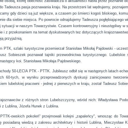
ie osobą, której obecność zaświadcza o aktualności hasła przez poznanie do 
o Tadeusza pasja poznawania kraju. Na przestrzeni lat wędrujemy, poznajemy 
amy gdy dzieci są już większe, a czasem po śmierci kogoś bliskiego, komu 
nie dla siebie miejsca. Po powrocie odnajdujemy Tadeusza pogłębiającego w
j sytuacji w naszym Towarzystwie. Czasem kontrowersyjny i nieustępliwy w s
e i z przekonaniem na temat dyskutowanych tez dotyczących krajoznawstwa.
ą przyjaźnią.
 PTK, szlaki turystyczne przemierzał Stanisław Mikołaj Pajdowski - uczestn
deusz Sobieszek poznawał tajniki przewodnictwa turystycznego. Lubelskie 
 następcy koi. Stanisława Mikołaja Pajdowskiego.
bchody 50-LECIA PTK - PTTK. Jubileusz odbił się w następnych latach ech
ch 60-tych, w wyniku przeprowadzonych dyskusji zainicjowano tworzeni
m lubelskiej pracowni - jednej z pierwszych w kraju, został Tadeusz Sobies
krajoznawców z różnych stron Lubelszczyzny, wśród nich: Władysława Podo
i z Lublina, Józefa Hunek z Lublina.
ę PTTK-owskich pokoleń" przejmowali kolejni „zapaleńcy", wnosząc do Towa
 posiadaną wiedzą z zakresu architektury i historii Lublina, Mieczysław K