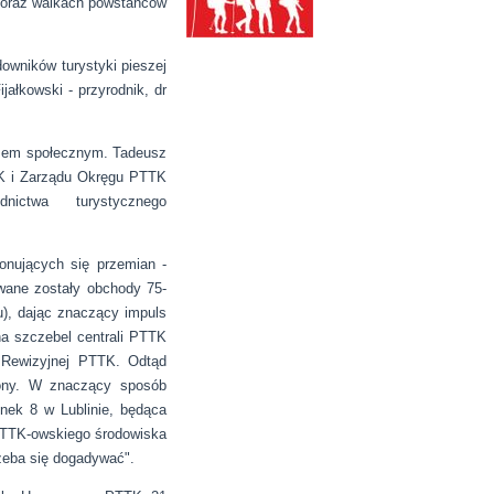
o oraz walkach powstańców
owników turystyki pieszej
jałkowski - przyrodnik, dr
aczem społecznym. Tadeusz
TK i Zarządu Okręgu PTTK
odnictwa turystycznego
onujących się przemian -
wane zostały obchody 75-
), dając znaczący impuls
a szczebel centrali PTTK
 Rewizyjnej PTTK. Odtąd
zony. W znaczący sposób
nek 8 w Lublinie, będąca
PTTK-owskiego środowiska
rzeba się dogadywać".