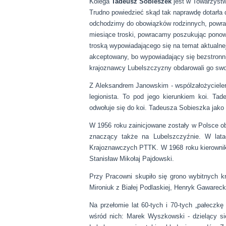
Kolega
Tadeusz Sobieszek
jest w Towarzystw
Trudno powiedzieć skąd tak naprawdę dotarła d
odchodzimy do obowiązków rodzinnych, powrac
miesiące troski, powracamy poszukując ponow
troską wypowiadającego się na temat aktualne
akceptowany, bo wypowiadający się bezstronni
krajoznawcy Lubelszczyzny obdarowali go swoj
Z Aleksandrem Janowskim - wspólzałożycielern
legionista. To pod jego kierunkiem koi. Ta
odwołuje się do koi. Tadeusza Sobieszka jako
W 1956 roku zainicjowane zostały w Polsce o
znaczący także na Lubelszczyźnie. W lata
Krajoznawczych PTTK. W 1968 roku kierownikie
Stanisław Mikołaj Pajdowski.
Przy Pracowni skupiło się grono wybitnych 
Mironiuk z Białej Podlaskiej, Henryk Gawareck
Na przełomie lat 60-tych i 70-tych „pałeczk
wśród nich: Marek Wyszkowski - dzielący się