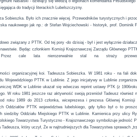
Zygmunt Nasalski - dzielący się wiedzą o legionach komendanta Piłsudskieg
ęgająca do tradycji literackich Lubelszczyzny.
za Sobieszka. Było ich znacznie więcej. Przewodników turystycznych i przod
iska naukowego jak np.: dr Stefan Wojciechowski - historyk, prof. Dominik Fi
dowo związany z PTTK. Od tej pory -do dzisiaj - był i jest wyłącznie dział
ajoznawstwie. Będąc członkiem Komisji Krajoznawczej Zarządu Głównego PT
joznawcze. Przez cale lata nierozerwalnie stal na straży przew
wności organizacyjnej koi. Tadeusza Sobieszka. W 1981 roku - na fali dok
du Wojewódzkiego PTTK w Lublinie. Z jego inicjatywy w Lublinie zorganizo
czej WDK w Lublinie ukazał się wówczas reprint ustawy PTK (z 1906roku
ego. W roku 1981 jeszcze raz aktywność swoją przeniósł Tadeusz również n
 od roku 1989 do 2013 członka, wiceprezesa i prezesa Głównej Komisji
iach Oddziałów PTTK województwa lubelskiego, gdy tylko był o to pros
h siedziby Oddziału Miejskiego PTTK w Lublinie. Kamienica przy ulicy Ry
Polskiego Towarzystwa Turystyczno - Krajoznawczego symbolizuje jedność 
a Tadeusza, który uczył, Że w najtrudniejszych dla Towarzystwa sprawach „t