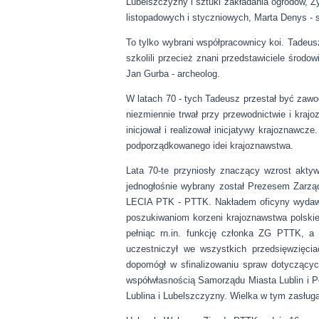
Lubelszczyzny i sztuki zakładania ogrodów, 
listopadowych i styczniowych, Marta Denys - si
To tylko wybrani współpracownicy koi. Tadeus
szkolili przecież znani przedstawiciele środow
Jan Gurba - archeolog.
W latach 70 - tych Tadeusz przestał być zawo
niezmiennie trwał przy przewodnictwie i kr
inicjował i realizował inicjatywy kra
podporządkowanego idei krajoznawstwa.
Lata 70-te przyniosły znaczący wzrost akty
jednogłośnie wybrany został Prezesem Zarzą
LECIA PTK - PTTK. Nakładem oficyny wydawni
poszukiwaniom korzeni krajoznawstwa polski
pełniąc rn.in. funkcję członka ZG PTTK, a
uczestniczył we wszystkich przedsięwzięc
dopomógł w sfinalizowaniu spraw dotyczącyc
współwłasnością Samorządu Miasta Lublin i 
Lublina i Lubelszczyzny. Wielka w tym zasług