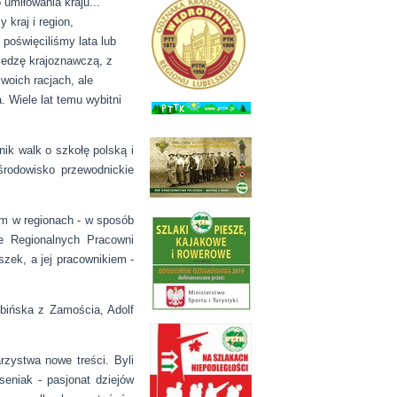
umiłowania kraju...
kraj i region,
poświęciliśmy lata lub
iedzę krajoznawczą, z
woich racjach, ale
 Wiele lat temu wybitni
ik walk o szkołę polską i
środowisko przewodnickie
em w regionach - w sposób
e Regionalnych Pracowni
zek, a jej pracownikiem -
bińska z Zamościa, Adolf
rzystwa nowe treści. Byli
seniak - pasjonat dziejów