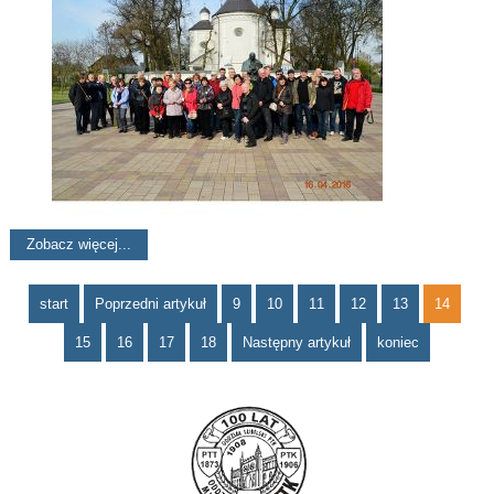
Zobacz więcej...
start
Poprzedni artykuł
9
10
11
12
13
14
15
16
17
18
Następny artykuł
koniec