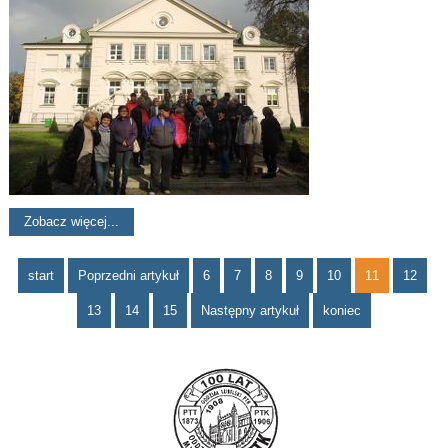
Zobacz więcej...
start
Poprzedni artykuł
6
7
8
9
10
11
12
13
14
15
Następny artykuł
koniec