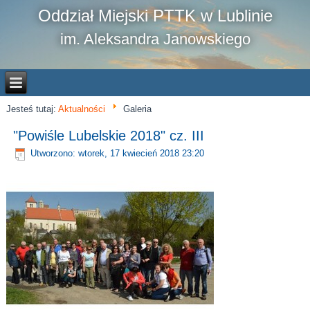
Oddział Miejski PTTK w Lublinie
im. Aleksandra Janowskiego
Jesteś tutaj:
Aktualności
Galeria
"Powiśle Lubelskie 2018" cz. III
Utworzono: wtorek, 17 kwiecień 2018 23:20