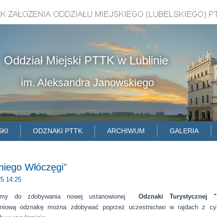
Oddział Miejski PTTK w Lublinie
im. Aleksandra Janowskiego
SKI
ODZNAKI PTTK
ARCHIWUM
GALERIA
niego Włóczęgi"
25 14:25
amy do zdobywania nowej ustanowionej
Odznaki Turystycznej "
pniową odznakę można zdobywać poprzez uczestnictwo w rajdach z cyk