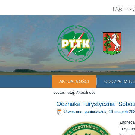
AKTUALNOŚCI
ODDZIAŁ MIEJ
Jesteś tutaj:
Aktualności
Odznaka Turystyczna "Sobot
Utworzono: poniedziałek, 18 sierpień 20
Zachęc
Trzysto