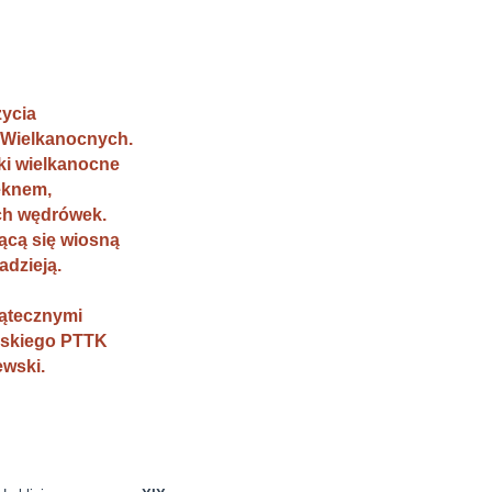
ycia
i Wielkanocnych.
i wielkanocne
ęknem,
ch wędrówek.
ącą się wiosną
adzieją.
iątecznymi
jskiego PTTK
wski.