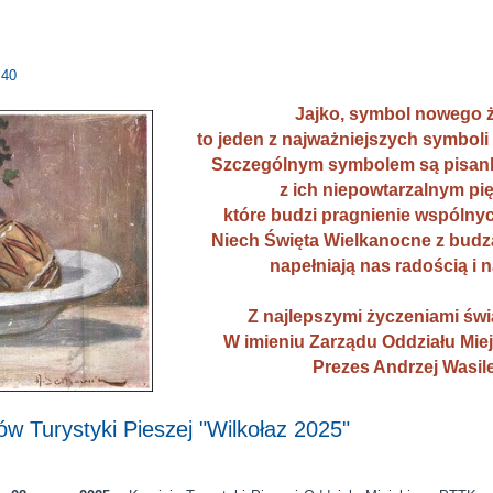
:40
Jajko, symbol nowego ż
to jeden z najważniejszych symbol
Szczególnym symbolem są pisank
z ich niepowtarzalnym pi
które budzi pragnienie wspólny
Niech Święta Wielkanocne z budz
napełniają nas radością i n
Z najlepszymi życzeniami św
W imieniu Zarządu Oddziału Mie
Prezes Andrzej Wasile
ów Turystyki Pieszej "Wilkołaz 2025"