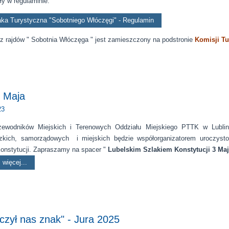
y w regulaminie.
ka Turystyczna "Sobotniego Włóczęgi" - Regulamin
z rajdów " Sobotnia Włóczęga " jest zamieszczony na podstronie
Komisji Tu
 Maja
23
zewodników Miejskich i Terenowych Oddziału Miejskiego PTTK w Lublin
zkich, samorządowych i miejskich będzie współorganizatorem uroczysto
onstytucji. Zapraszamy na spacer "
Lubelskim Szlakiem Konstytucji 3 Ma
 więcej...
czył nas znak" - Jura 2025