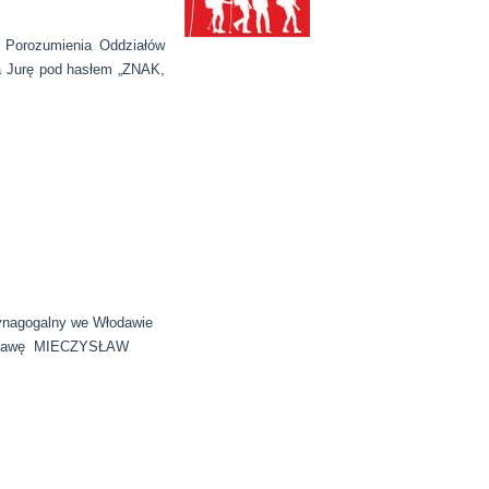
 Porozumienia Oddziałów
a Jurę pod hasłem „ZNAK,
ynagogalny we Włodawie
 wystawę MIECZYSŁAW