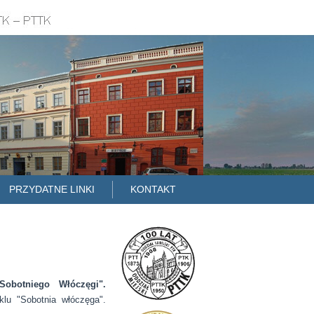
PRZYDATNE LINKI
KONTAKT
Sobotniego Włóczęgi".
lu "Sobotnia włóczęga".