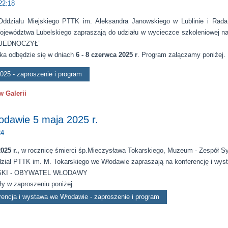
22:18
Oddziału Miejskiego PTTK im. Aleksandra Janowskiego w Lublinie i Rada
jewództwa Lubelskiego zapraszają do udziału w wycieczce szkoleniowej n
JEDNOCZYŁ”
ka odbędzie się w dniach
6 - 8 czerwca 2025 r
. Program załączamy poniżej.
025 - zaproszenie i program
w Galerii
odawie 5 maja 2025 r.
24
025 r.,
w rocznicę śmierci śp.Mieczysława Tokarskiego, Muzeum - Zespół S
dział PTTK im. M. Tokarskiego we Włodawie zapraszają na konferencję i
KI - OBYWATEL WŁODAWY
y w zaproszeniu poniżej.
rencja i wystawa we Włodawie - zaproszenie i program