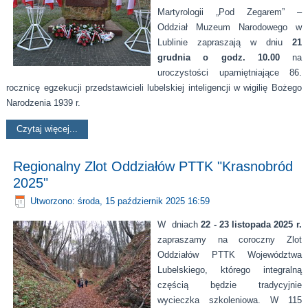
Martyrologii „Pod Zegarem” –
Oddział Muzeum Narodowego w
Lublinie zapraszają w dniu
21
grudnia o godz. 10.00
na
uroczystości upamiętniające 86.
rocznicę egzekucji przedstawicieli lubelskiej inteligencji w wigilię Bożego
Narodzenia 1939 r.
Czytaj więcej...
Regionalny Zlot Oddziałów PTTK "Krasnobród
2025"
Utworzono: środa, 15 październik 2025 16:59
W dniach
22 - 23 listopada 2025 r.
zapraszamy na coroczny Zlot
Oddziałów PTTK Województwa
Lubelskiego, którego integralną
częścią będzie tradycyjnie
wycieczka szkoleniowa. W 115