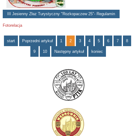
III Jesienny Złaz Turystyczny "Rozkopaczew 25"- Regulamin
Fotorelacja
start
Poprzedni artykuł
1
2
3
4
5
6
7
8
9
10
Następny artykuł
koniec