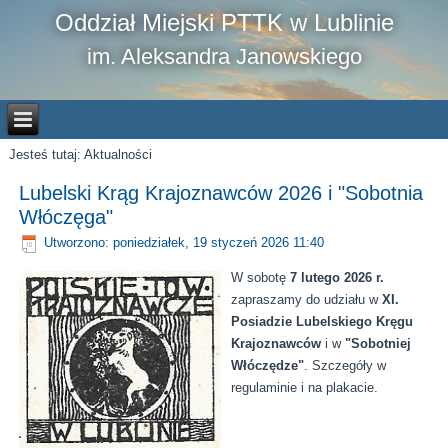
Oddział Miejski PTTK w Lublinie
im. Aleksandra Janowskiego
Jesteś tutaj:
Aktualności
Lubelski Krąg Krajoznawców 2026 i "Sobotnia
Włóczęga"
Utworzono: poniedziałek, 19 styczeń 2026 11:40
W sobotę
7 lutego 2026 r.
zapraszamy do udziału w
XI.
Posiadzie Lubelskiego Kręgu
Krajoznawców
i w
"Sobotniej
Włóczędze"
. Szczegóły w
regulaminie i na plakacie.