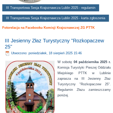
III Transportowa Sesja Krajoznawcza Lublin 2025 - regulamin
III Transportowa Sesja Krajoznawcza Lublin 2025 - karta zgłoszenia
Fotorelacja na Facebooku Komisji Krajoznawczej ZG PTTK
III Jesienny Złaz Turystyczny "Rozkopaczew
25"
Utworzono: poniedziałek, 18 sierpień 2025 15:46
W sobotę
04 października 2025 r.
Komisja Turystyki Pieszej Oddziału
Miejskiego PTTK w Lublinie
zaprasza na III Jesienny Złaz
Turystyczny "Rozkopaczew 25".
Regulamin Złazu zamieszczamy
poniżej.